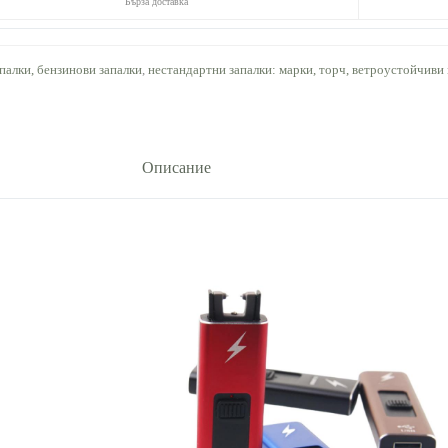
Бърза доставка
апалки, бензинови запалки
,
нестандартни запалки: марки, торч, ветроустойчиви
Описание