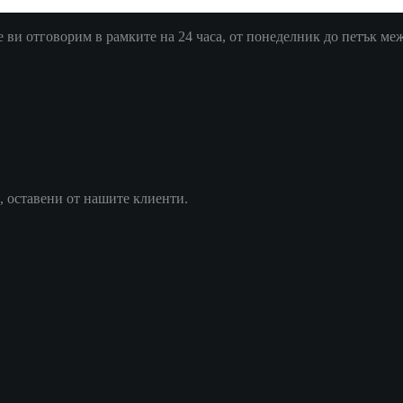
ви отговорим в рамките на 24 часа, от понеделник до петък межд
, оставени от нашите клиенти.