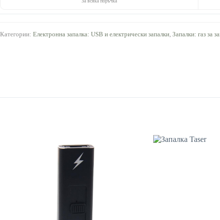
За всяка поръчка
Категории:
Електронна запалка: USB и електрически запалки
,
Запалки: газ за з