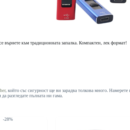
е се върнете към традиционната запалка. Компактен, лек формат!
her
, който със сигурност ще ви зарадва толкова много. Намерет
 да разгледате пълната ни гама.
-28%