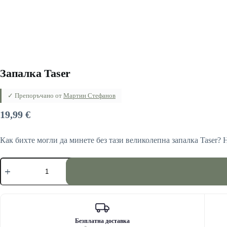
Запалка Taser
✓ Препоръчано от
Мартин Стефанов
19,99
€
Как бихте могли да минете без тази великолепна запалка Taser?
количество
за
Запалка
Taser
Безплатна доставка