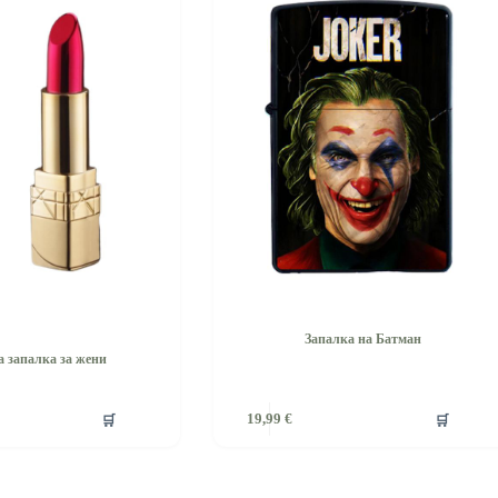
Запалка на Батман
 запалка за жени
🛒
🛒
19,99
€
а