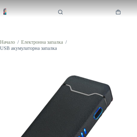
Skip
to
content
Shopping
cart
Начало
/
Електронна запалка
/
USB акумулаторна запалка