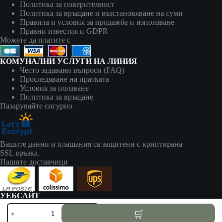
Политика за поверителност
Политика за връщане и възстановяване на суми
Правила и условия за продажба и използване
Правни известия и GDPR
Можете да платите с
КОМУНАЛНИ УСЛУГИ НА ЛИНИЯ
Често задавани въпроси (FAQ)
Проследяване на пратката
Условия за ползване
Политика за връщане
Пазарувайте сигурно
Вашите данни и плащания са защитени с криптирана
SSL връзка.
Нашите доставчици
УЕБСАЙТ
zapalki-bg.com принадлежи на:
количество
AV SEO LLC
за