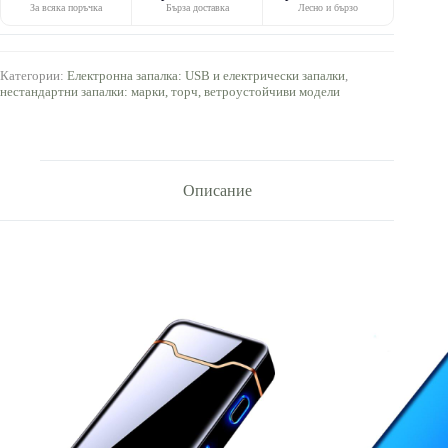
За всяка поръчка
Бърза доставка
Лесно и бързо
Категории:
Електронна запалка: USB и електрически запалки
,
нестандартни запалки: марки, торч, ветроустойчиви модели
Описание