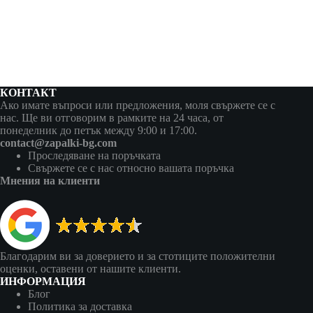
КОНТАКТ
Ако имате въпроси или предложения, моля свържете се с
нас. Ще ви отговорим в рамките на 24 часа, от
понеделник до петък между 9:00 и 17:00.
contact@zapalki-bg.com
Проследяване на поръчката
Свържете се с нас относно вашата поръчка
Мнения на клиенти
Благодарим ви за доверието и за стотиците положителни
оценки, оставени от нашите клиенти.
ИНФОРМАЦИЯ
Блог
Политика за доставка