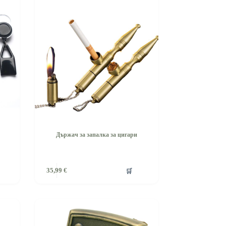
Държач за запалка за цигари
🛒
35,99
€