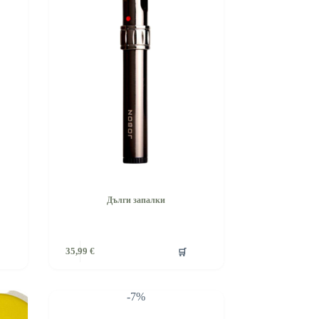
Дълги запалки
🛒
35,99
€
-7%