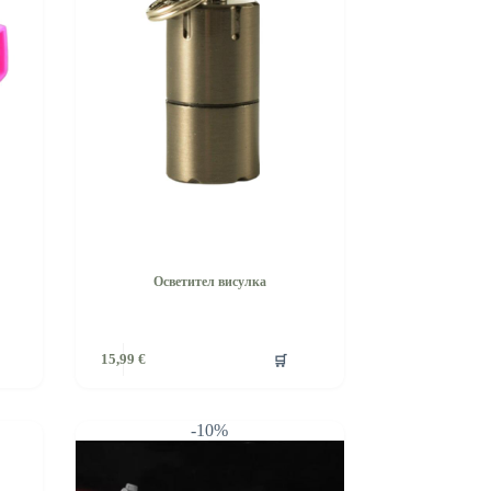
Осветител висулка
🛒
15,99
€
-10%