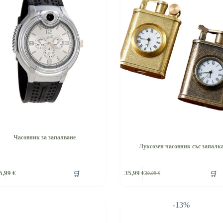
Часовник за запалване
Луксозен часовник със запалк
🛒
🛒
5,99
€
35,99
€
39,99
€
Original
Текущата
price
цена
was:
е:
39,99 €.
35,99 €.
-13%