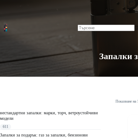
Skip
Начало
to
content
No
results
Запалки з
Показване на 
нестандартни запалки: марки, торч, ветроустойчиви
модели
611
Запалки за подарък: газ за запалки, бензинови