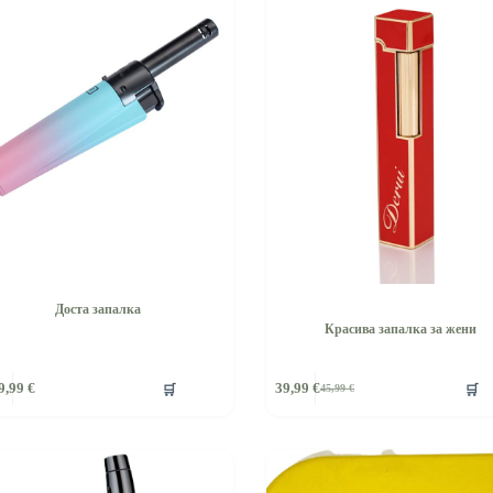
Доста запалка
Красива запалка за жени
🛒
🛒
9,99
€
39,99
€
45,99
€
Original
Текущата
price
цена
was:
е:
45,99 €.
39,99 €.