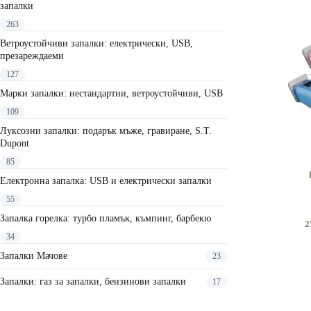
запалки
263
Ветроустойчиви запалки: електрически, USB,
презареждаеми
127
Марки запалки: нестандартни, ветроустойчиви, USB
109
Луксозни запалки: подарък мъже, гравиране, S.T.
Dupont
85
Електронна запалка: USB и електрически запалки
55
Запалка горелка: турбо пламък, къмпинг, барбекю
2
34
Запалки Мачове
23
Запалки: газ за запалки, бензинови запалки
17