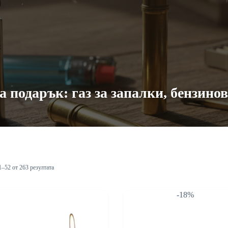
а подарък: газ за запалки, бензино
1–52 от 263 резултата
-18%