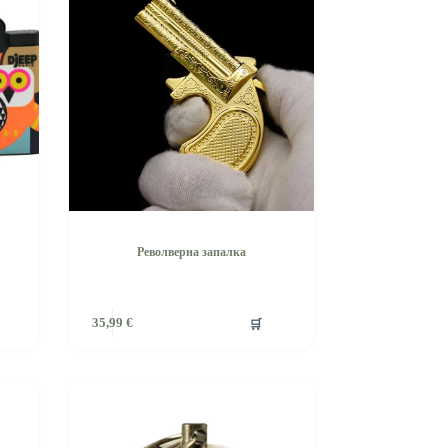
Револверна запалка
🛒
35,99
€