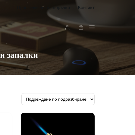
Проследяване на поръчки
Контакт
Shopping
cart
ви запалки