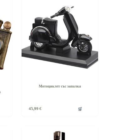
Мотоциклет със запалка
а
🛒
45,99
€