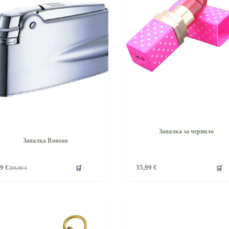
Запалка за червило
Запалка Ronson
🛒
🛒
99
€
35,99
€
399,99
€
Original
Текущата
price
цена
was:
е:
399,99 €.
349,99 €.