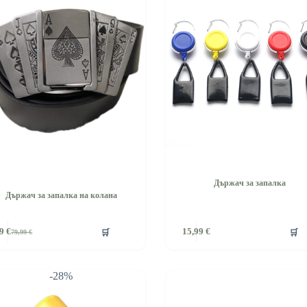
Държач за запалка
Държач за запалка на колана
🛒
🛒
99
€
15,99
€
79,99
€
Original
Текущата
price
цена
was:
е:
79,99 €.
75,99 €.
-28%