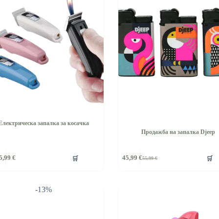
Електрическа запалка за косачка
Продажба на запалка Djeep
🛒
🛒
5,99
€
45,99
€
55,99
€
Original
Текущата
price
цена
was:
е:
55,99 €.
45,99 €.
-13%