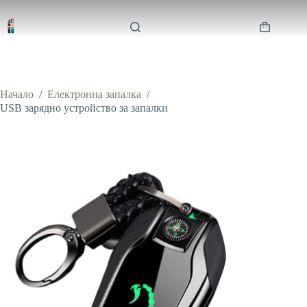
Skip
to
content
Shopping
cart
Начало
/
Електронна запалка
/
USB зарядно устройство за запалки