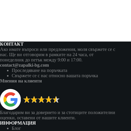
КОНТАКТ
Ако имате въпроси или предложения, моля свържете се с
нас. Ще ви отговорим в рамките на 24 часа, от
понеделник до петък между 9:00 и 17:00.
contact@zapalki-bg.com
Проследяване на поръчката
Свържете се с нас относно вашата поръчка
Мнения на клиенти
Благодарим ви за доверието и за стотиците положителни
оценки, оставени от нашите клиенти.
ИНФОРМАЦИЯ
Блог