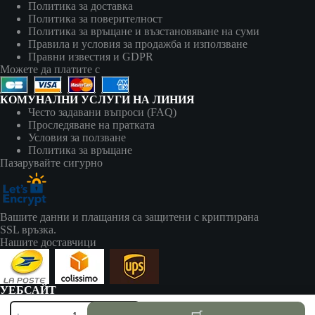
Политика за доставка
Политика за поверителност
Политика за връщане и възстановяване на суми
Правила и условия за продажба и използване
Правни известия и GDPR
Можете да платите с
КОМУНАЛНИ УСЛУГИ НА ЛИНИЯ
Често задавани въпроси (FAQ)
Проследяване на пратката
Условия за ползване
Политика за връщане
Пазарувайте сигурно
Вашите данни и плащания са защитени с криптирана
SSL връзка.
Нашите доставчици
УЕБСАЙТ
zapalki-bg.com принадлежи на:
количество