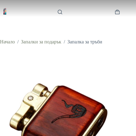
Skip
to
content
Shopping
cart
Начало
/
Запалки за подарък
/
Запалка за тръби