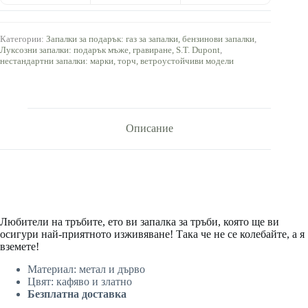
Категории:
Запалки за подарък: газ за запалки, бензинови запалки
,
Луксозни запалки: подарък мъже, гравиране, S.T. Dupont
,
нестандартни запалки: марки, торч, ветроустойчиви модели
Описание
Любители на тръбите, ето ви запалка за тръби, която ще ви
осигури най-приятното изживяване! Така че не се колебайте, а я
вземете!
Материал: метал и дърво
Цвят: кафяво и златно
Безплатна доставка