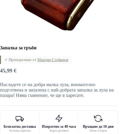
Запалка за тръби
✓ Препоръчано от
Мартин Стефанов
45,99
€
Насладете се на добра малка лула, внимателно
подготвена и запалена с най-добрата запалка за лула на
пазара! Няма съмнение, че ще я харесате.
Безплатна доставка
Изпратено за 48 часа
Връщане до 10 дни
За всяка поръчка
Бърза доставка
Лесно и бързо