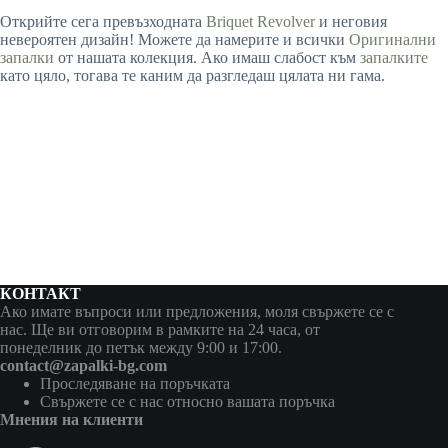
Открийте сега превъзходната
Briquet Revolver
и неговия
невероятен дизайн! Можете да намерите и всички
Оригинални
запалки
от нашата колекция. Ако имаш слабост към
запалките
като цяло, тогава те каним да разгледаш цялата ни гама.
КОНТАКТ
Ако имате въпроси или предложения, моля свържете се с
нас. Ще ви отговорим в рамките на 24 часа, от
понеделник до петък между 9:00 и 17:00.
contact@zapalki-bg.com
Проследяване на поръчката
Свържете се с нас относно вашата поръчка
Мнения на клиенти