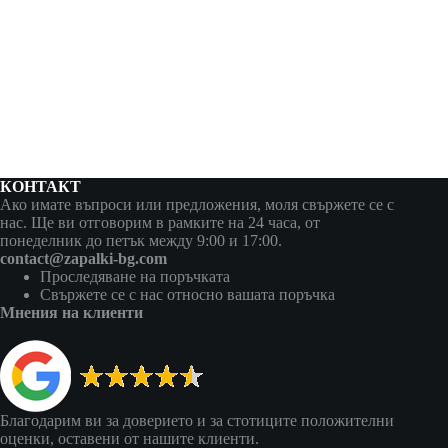
КОНТАКТ
Ако имате въпроси или предложения, моля свържете се с
нас. Ще ви отговорим в рамките на 24 часа, от
понеделник до петък между 9:00 и 17:00.
contact@zapalki-bg.com
Проследяване на поръчката
Свържете се с нас относно вашата поръчка
Мнения на клиенти
Благодарим ви за доверието и за стотиците положителни
оценки, оставени от нашите клиенти.