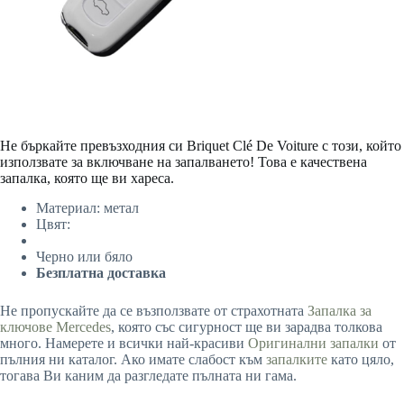
Не бъркайте превъзходния си Briquet Clé De Voiture с този, който
използвате за включване на запалването! Това е качествена
запалка, която ще ви хареса.
Материал: метал
Цвят:
Черно или бяло
Безплатна доставка
Не пропускайте да се възползвате от страхотната
Запалка за
ключове Mercedes
, която със сигурност ще ви зарадва толкова
много. Намерете и всички най-красиви
Оригинални запалки
от
пълния ни каталог. Ако имате слабост към
запалките
като цяло,
тогава Ви каним да разгледате пълната ни гама.