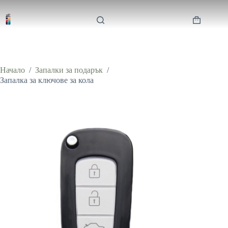
Skip
to
content
Shopping
cart
Начало
/
Запалки за подарък
/
Запалка за ключове за кола