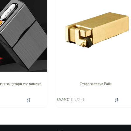
тия за цигари със запалка
Стара запалка Poilu
🛒
🛒
105,99
€
89,99
€
а
Original
Текущата
price
цена
was:
е:
105,99 €.
89,99 €.