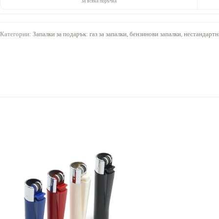
За всяка поръчка
Категории:
Запалки за подарък: газ за запалки, бензинови запалки
,
нестандартн