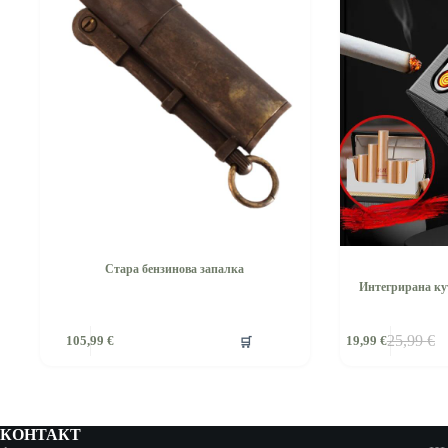
Стара бензинова запалка
Интегрирана ку
🛒
25,99
€
105,99
€
19,99
€
Original
Текущат
price
цена
was:
е:
25,99 €.
19,99 €.
КОНТАКТ