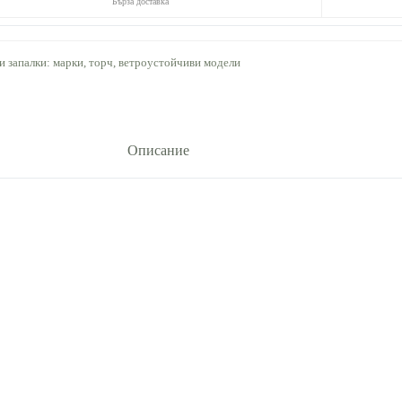
Бърза доставка
и запалки: марки, торч, ветроустойчиви модели
Описание