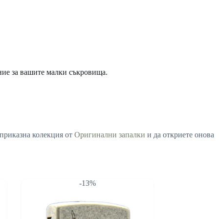
ение за вашите малки съкровища.
а приказна колекция от
Оригинални запалки
и да откриете онова
-13%