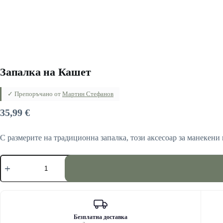
Запалка на Кашет
✓ Препоръчано от
Мартин Стефанов
35,99
€
С размерите на традиционна запалка, този аксесоар за манекени
количество
за
Запалка
на
Кашет
Безплатна доставка