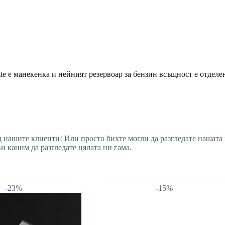
tte е манекенка и нейният резервоар за бензин всъщност е отдел
ед нашите клиенти! Или просто бихте могли да разгледате нашат
и каним да разгледате цялата ни гама.
-23%
-15%