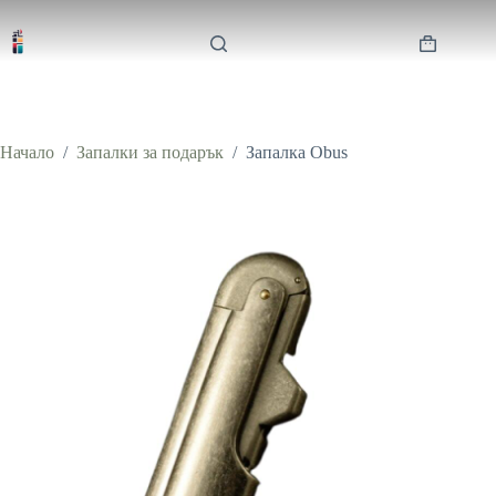
Skip
to
content
Shopping
cart
Начало
/
Запалки за подарък
/
Запалка Obus