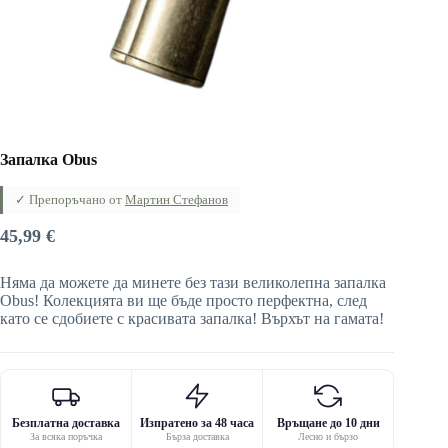
Запалка Obus
✓ Препоръчано от
Мартин Стефанов
45,99
€
Няма да можете да минете без тази великолепна запалка
Obus! Колекцията ви ще бъде просто перфектна, след
като се сдобиете с красивата запалка! Върхът на гамата!
Безплатна доставка
Изпратено за 48 часа
Връщане до 10 дни
За всяка поръчка
Бърза доставка
Лесно и бързо