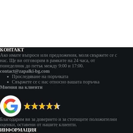
КОНТАКТ
Ако имате въпроси или предложения, моля свържете се с
нас. Ще ви отговорим в рамките на 24 часа, от
понеделник до петък между 9:00 и 17:00.
contact@zapalki-bg.com
Проследяване на поръчката
Свържете се с нас относно вашата поръчка
Мнения на клиенти
Благодарим ви за доверието и за стотиците положителни
оценки, оставени от нашите клиенти.
ИНФОРМАЦИЯ