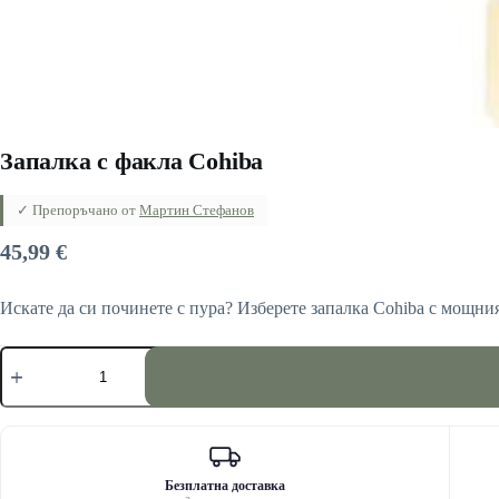
Запалка с факла Cohiba
✓ Препоръчано от
Мартин Стефанов
45,99
€
Искате да си починете с пура? Изберете запалка Cohiba с мощния
количество
за
Запалка
с
факла
Cohiba
Безплатна доставка