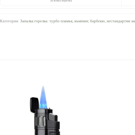
За всяка поръчка
Категории:
Запалка горелка: турбо пламък, къмпинг, барбекю
,
нестандартни за