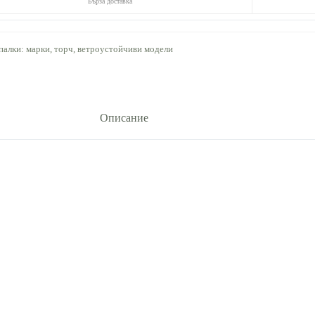
Бърза доставка
палки: марки, торч, ветроустойчиви модели
Описание