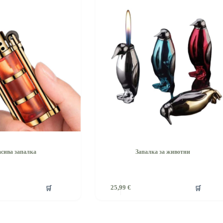
сива запалка
Запалка за животни
🛒
🛒
25,99
€