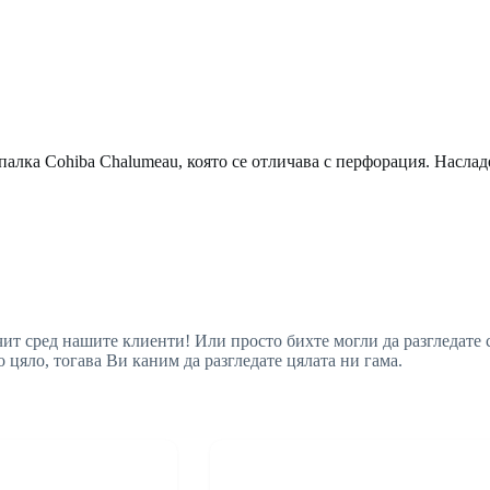
палка Cohiba Chalumeau, която се отличава с перфорация. Наслад
очит сред нашите клиенти! Или просто бихте могли да разгледате
 цяло, тогава Ви каним да разгледате цялата ни гама.