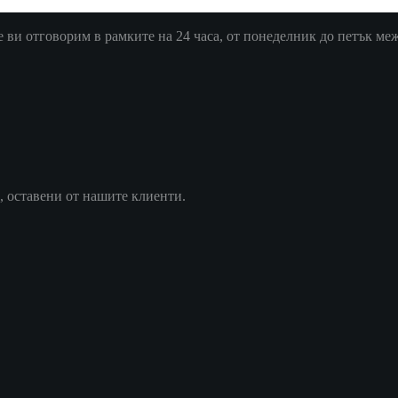
ви отговорим в рамките на 24 часа, от понеделник до петък межд
, оставени от нашите клиенти.