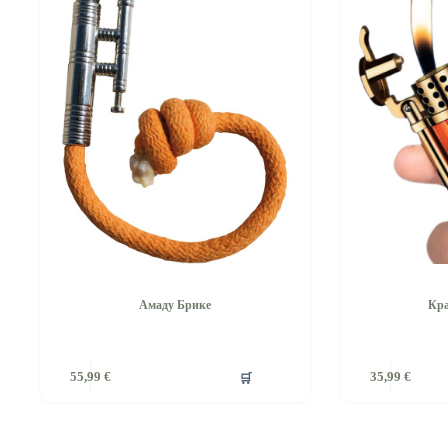
Амаду Брике
Кра
🛒
55,99
€
35,99
€