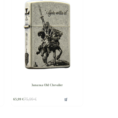
Запалка Old Chevalier
🛒
75,99
€
65,99
€
Original
Текущата
price
цена
was:
е:
75,99 €.
65,99 €.