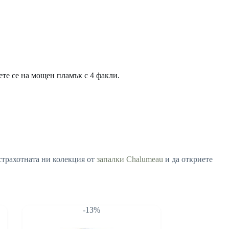
ете се на мощен пламък с 4 факли.
 страхотната ни колекция от
запалки Chalumeau
и да откриете
-13%