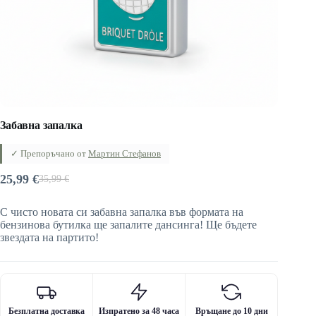
Забавна запалка
✓ Препоръчано от
Мартин Стефанов
25,99
€
35,99
€
Original
Текущата
price
цена
С чисто новата си забавна запалка във формата на
was:
е:
бензинова бутилка ще запалите дансинга! Ще бъдете
35,99 €.
25,99 €.
звездата на партито!
Безплатна доставка
Изпратено за 48 часа
Връщане до 10 дни