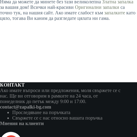
Няма да можете да минете без тази великолепна
Златна запалка
за вашия дом! Всички най-красиви
Оригинални запалки
са
точно тук, на нашия сайт. Ако имате слабост към
запалките
като
цяло, тогава Ви каним да разгледате цялата ни гама.
КОНТАКТ
Ако имате въпроси или предложения, моля свържете се с
нас. Ще ви отговорим в рамките на 24 часа, от
понеделник до петък между 9:00 и 17:00.
contact@zapalki-bg.com
Проследяване на поръчката
Свържете се с нас относно вашата поръчка
Мнения на клиенти