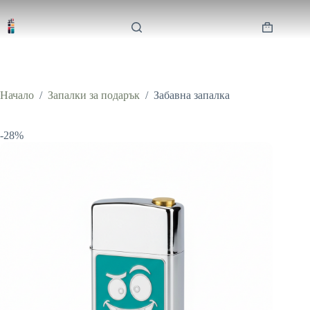
Skip
price
цена
to
was:
е:
content
Shopping
35,99 €.
25,99 €.
cart
Начало
/
Запалки за подарък
/
Забавна запалка
-28%