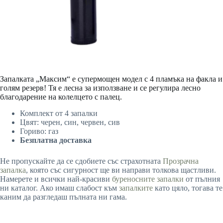
Запалката „Максим“ е супермощен модел с 4 пламъка на факла и
голям резерв! Тя е лесна за използване и се регулира лесно
благодарение на колелцето с палец.
Комплект от 4 запалки
Цвят: черен, син, червен, сив
Гориво: газ
Безплатна доставка
Не пропускайте да се сдобиете със страхотната
Прозрачна
запалка
, която със сигурност ще ви направи толкова щастливи.
Намерете и всички най-красиви
буреносните запалки
от пълния
ни каталог. Ако имаш слабост към
запалките
като цяло, тогава те
каним да разгледаш пълната ни гама.