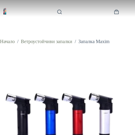
Skip
to
content
Shopping
cart
Начало
/
Ветроустойчиви запалки
/
Запалка Maxim