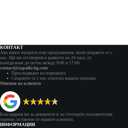
КОНТАКТ
Ако имате въпроси или предложения, моля свържете се с
нас. Ще ви отговорим в рамките на 24 часа, от
понеделник до петък между 9:00 и 17:00.
contact@zapalki-bg.com
Проследяване на поръчката
Свържете се с нас относно вашата поръчка
Мнения на клиенти
Благодарим ви за доверието и за стотиците положителни
оценки, оставени от нашите клиенти.
ИНФОРМАЦИЯ