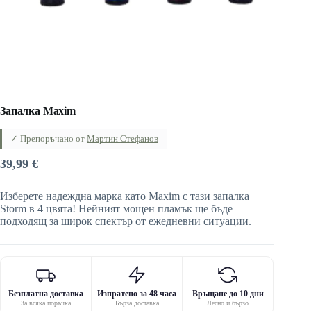
Запалка Maxim
✓ Препоръчано от
Мартин Стефанов
39,99
€
Изберете надеждна марка като Maxim с тази запалка
Storm в 4 цвята! Нейният мощен пламък ще бъде
подходящ за широк спектър от ежедневни ситуации.
Безплатна доставка
Изпратено за 48 часа
Връщане до 10 дни
За всяка поръчка
Бърза доставка
Лесно и бързо