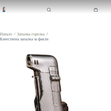
Skip
to
content
Shopping
cart
Начало
/
Запалка горелка
/
Качествена запалка за факли