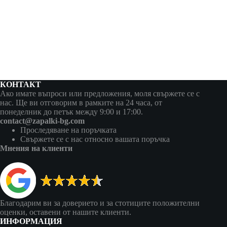
КОНТАКТ
Ако имате въпроси или предложения, моля свържете се с
нас. Ще ви отговорим в рамките на 24 часа, от
понеделник до петък между 9:00 и 17:00.
contact@zapalki-bg.com
Проследяване на поръчката
Свържете се с нас относно вашата поръчка
Мнения на клиенти
Благодарим ви за доверието и за стотиците положителни
оценки, оставени от нашите клиенти.
ИНФОРМАЦИЯ