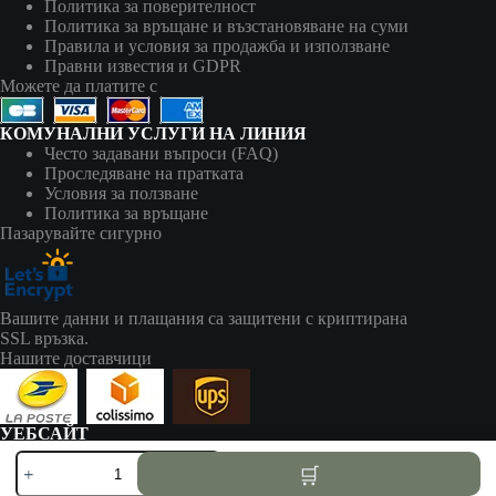
Политика за поверителност
Политика за връщане и възстановяване на суми
Правила и условия за продажба и използване
Правни известия и GDPR
Можете да платите с
КОМУНАЛНИ УСЛУГИ НА ЛИНИЯ
Често задавани въпроси (FAQ)
Проследяване на пратката
Условия за ползване
Политика за връщане
Пазарувайте сигурно
Вашите данни и плащания са защитени с криптирана
SSL връзка.
Нашите доставчици
УЕБСАЙТ
zapalki-bg.com принадлежи на:
количество
AV SEO LLC
за
Адрес: