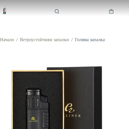
Skip
to
content
Shopping
cart
Начало
/
Ветроустойчиви запалки
/
Голяма запалка