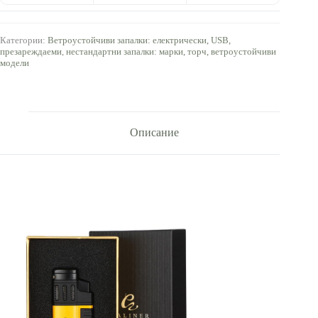
Категории:
Ветроустойчиви запалки: електрически, USB,
презареждаеми
,
нестандартни запалки: марки, торч, ветроустойчиви
модели
Описание