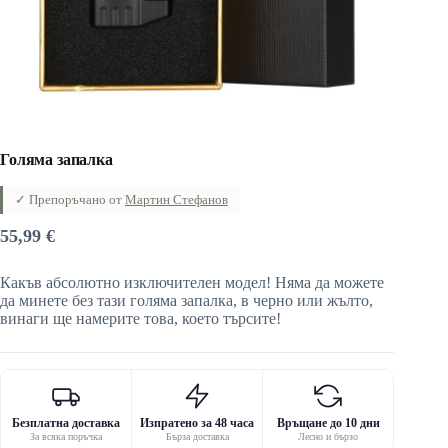
Голяма запалка
✓ Препоръчано от
Мартин Стефанов
55,99
€
Какъв абсолютно изключителен модел! Няма да можете
да минете без тази голяма запалка, в черно или жълто,
винаги ще намерите това, което търсите!
Безплатна доставка
Изпратено за 48 часа
Връщане до 10 дни
За всяка поръчка
Бърза доставка
Лесно и бързо