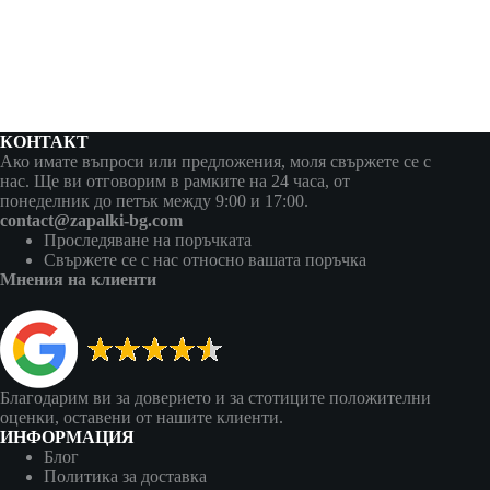
КОНТАКТ
Ако имате въпроси или предложения, моля свържете се с
нас. Ще ви отговорим в рамките на 24 часа, от
понеделник до петък между 9:00 и 17:00.
contact@zapalki-bg.com
Проследяване на поръчката
Свържете се с нас относно вашата поръчка
Мнения на клиенти
Благодарим ви за доверието и за стотиците положителни
оценки, оставени от нашите клиенти.
ИНФОРМАЦИЯ
Блог
Политика за доставка