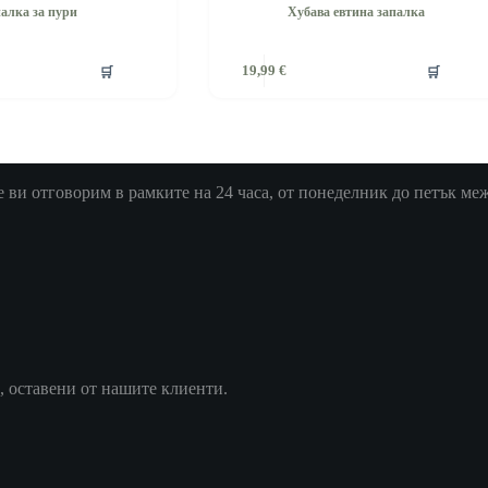
палка за пури
Хубава евтина запалка
🛒
🛒
19,99
€
ви отговорим в рамките на 24 часа, от понеделник до петък межд
, оставени от нашите клиенти.