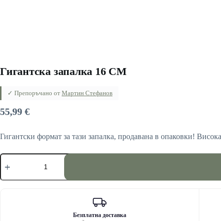
Гигантска запалка 16 CM
✓ Препоръчано от
Мартин Стефанов
55,99
€
Гигантски формат за тази запалка, продавана в опаковки! Висока 
количество
за
Гигантска
запалка
16
CM
Безплатна доставка