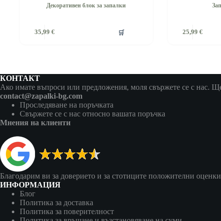
Декоративен блок за запалки
За
🛒
35,99
€
25,99
€
КОНТАКТ
Ако имате въпроси или предложения, моля свържете се с нас. Ще 
contact@zapalki-bg.com
Проследяване на поръчката
Свържете се с нас относно вашата поръчка
Мнения на клиенти
Благодарим ви за доверието и за стотиците положителни оценки
ИНФОРМАЦИЯ
Блог
Политика за доставка
Политика за поверителност
Политика за връщане и възстановяване на суми