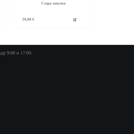
Стара запалка
🛒
59,99
€
у 9:00 и 17:00.