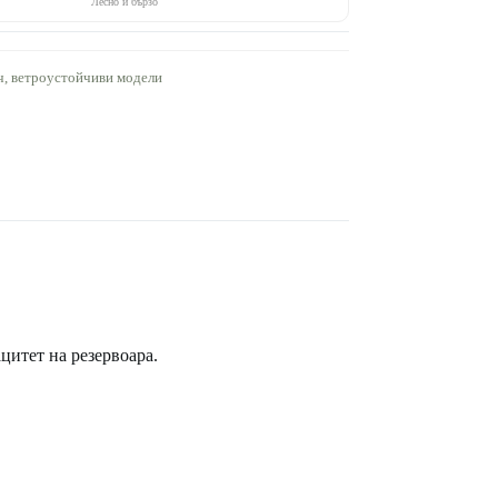
Лесно и бързо
рч, ветроустойчиви модели
цитет на резервоара.