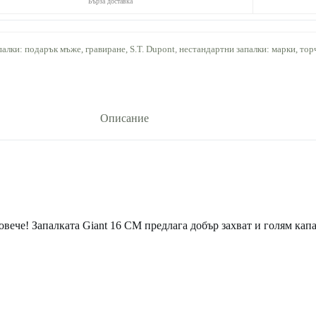
Бърза доставка
алки: подарък мъже, гравиране, S.T. Dupont
,
нестандартни запалки: марки, то
Описание
овече! Запалката Giant 16 CM предлага добър захват и голям капа