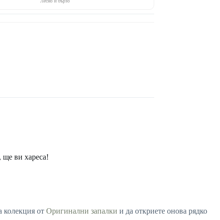
Лесно и бързо
 ще ви хареса!
а колекция от
Оригинални запалки
и да откриете онова рядко