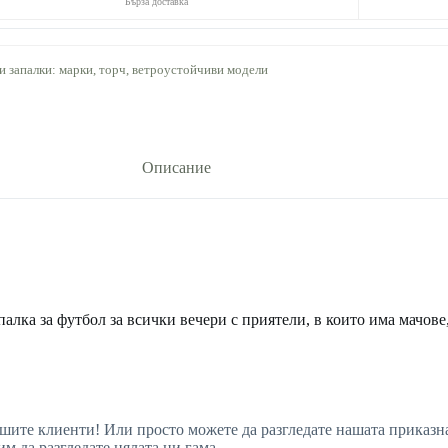
Бърза доставка
и запалки: марки, торч, ветроустойчиви модели
Описание
алка за футбол за всички вечери с приятели, в които има мачове,
нашите клиенти! Или просто можете да разгледате нашата приказн
им да разгледате цялата ни гама.