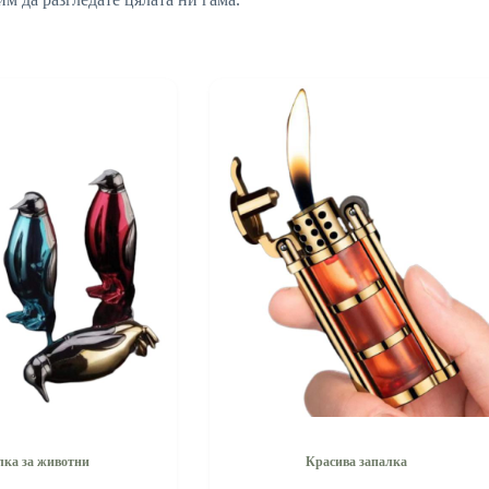
лка за животни
Красива запалка