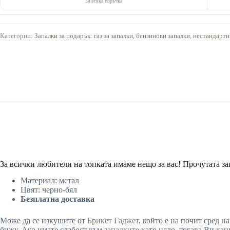
За всяка поръчка
Категории:
Запалки за подарък: газ за запалки, бензинови запалки
,
нестандартн
За всички любители на топката имаме нещо за вас! Прочутата зап
Материал: метал
Цвят: черно-бял
Безплатна доставка
Може да се изкушите от
Брикет Гаджет
, който е на почит сред 
бижу. Ако имате слабост към
запалките
като цяло, тогава Ви кан