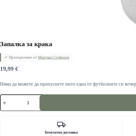
Запалка за крака
✓ Препоръчано от
Мартин Стефанов
19,99
€
Няма да можете да пропуснете нито една от футболните си вечери
количество
за
Запалка
за
крака
Безплатна доставка