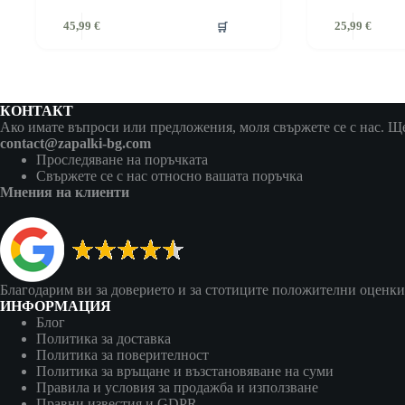
🛒
45,99
€
25,99
€
КОНТАКТ
Ако имате въпроси или предложения, моля свържете се с нас. Ще 
contact@zapalki-bg.com
Проследяване на поръчката
Свържете се с нас относно вашата поръчка
Мнения на клиенти
Благодарим ви за доверието и за стотиците положителни оценки
ИНФОРМАЦИЯ
Блог
Политика за доставка
Политика за поверителност
Политика за връщане и възстановяване на суми
Правила и условия за продажба и използване
Правни известия и GDPR