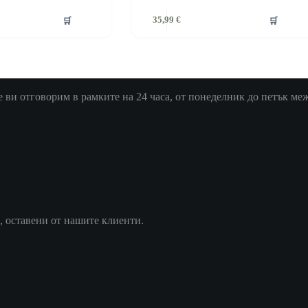
🛒
🛒
35,99
€
ви отговорим в рамките на 24 часа, от понеделник до петък межд
, оставени от нашите клиенти.