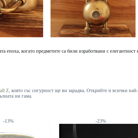
та епоха, когато предметите са били изработвани с елегантност 
all Z
, която със сигурност ще ви зарадва. Открийте и всички на
ълната ни гама.
-13%
-23%