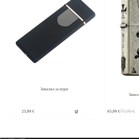
Запалка за пури
Запал
🛒
75,99
€
25,99
€
65,99
€
Original
Текущат
price
цена
was:
е:
75,99 €.
65,99 €.