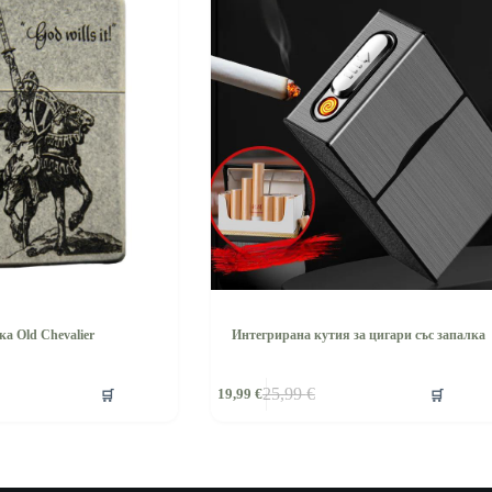
ка Old Chevalier
Интегрирана кутия за цигари със запалка
🛒
🛒
25,99
€
19,99
€
а
Original
Текущата
price
цена
was:
е:
25,99 €.
19,99 €.