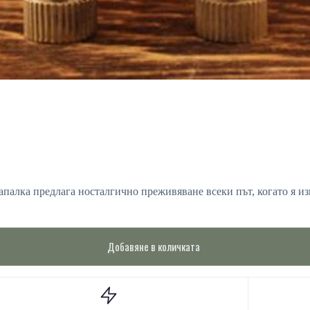
апалка предлага носталгично преживяване всеки път, когато я из
Добавяне в количката