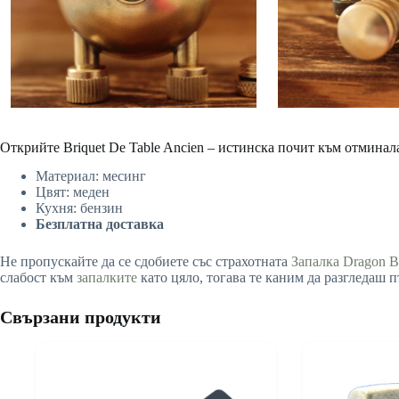
Открийте Briquet De Table Ancien – истинска почит към отминала
Материал: месинг
Цвят: меден
Кухня: бензин
Безплатна доставка
Не пропускайте да се сдобиете със страхотната
Запалка Dragon B
слабост към
запалките
като цяло, тогава те каним да разгледаш п
Свързани продукти