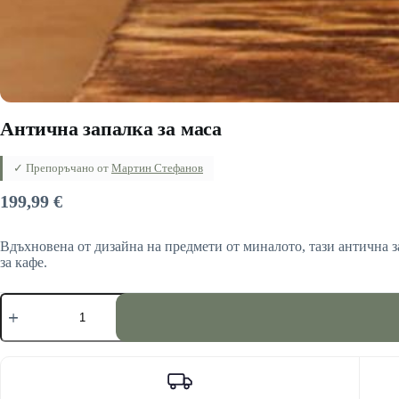
Антична запалка за маса
✓ Препоръчано от
Мартин Стефанов
199,99
€
Вдъхновена от дизайна на предмети от миналото, тази антична з
за кафе.
количество
за
Антична
запалка
за
маса