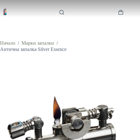
Skip
to
content
Shopping
cart
Начало
/
Марки запалки
/
Антична запалка Silver Essence