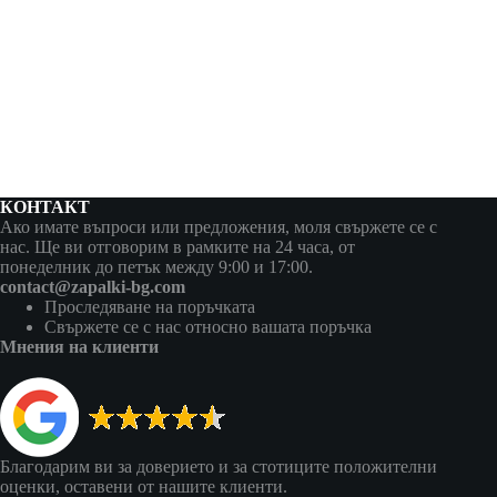
КОНТАКТ
Ако имате въпроси или предложения, моля свържете се с
нас. Ще ви отговорим в рамките на 24 часа, от
понеделник до петък между 9:00 и 17:00.
contact@zapalki-bg.com
Проследяване на поръчката
Свържете се с нас относно вашата поръчка
Мнения на клиенти
Благодарим ви за доверието и за стотиците положителни
оценки, оставени от нашите клиенти.