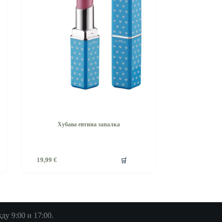
Хубава евтина запалка
🛒
19,99
€
у 9:00 и 17:00.