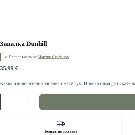
Запалка Dunhill
✓ Препоръчано от
Мартин Стефанов
35,99
€
Каква изключителна запалка имате тук! Никога няма да искате да
количество
за
Запалка
Dunhill
Безплатна доставка